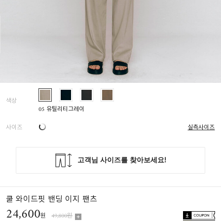
색상
05 유틸리티그레이
사이즈
실측사이즈
쿨 와이드핏 밴딩 이지 팬츠
24,600
원
49,800원